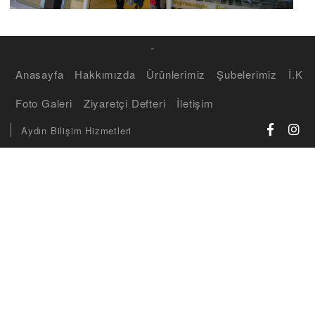
-
Anasayfa
Hakkımızda
Ürünlerimiz
Şubelerimiz
İ.K
Foto Galeri
Ziyaretçi Defteri
İletişim
Aydın Bilişim Hizmetleri