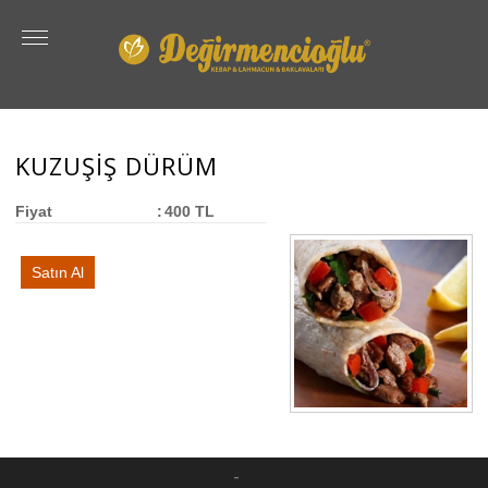
KUZUŞİŞ DÜRÜM
Fiyat
:
400 TL
Satın Al
-