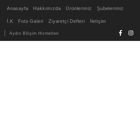
Anasayfa
Hakkımızda
Ürünlerimiz
Şubelerimiz
İ.K
Foto Galeri
Ziyaretçi Defteri
İletişim
Aydın Bilişim Hizmetleri