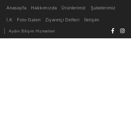
Anasayfa
Hakkımızda
Ürünlerimiz
Şubelerimiz
İ.K
Foto Galeri
Ziyaretçi Defteri
İletişim
Aydın Bilişim Hizmetleri