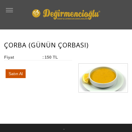
ÇORBA (GÜNÜN ÇORBASI)
Fiyat
:
150 TL
Satın Al
-