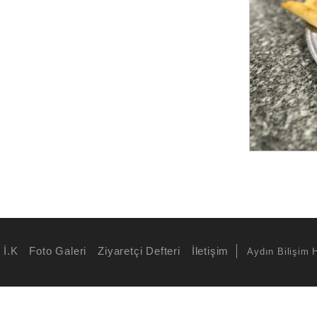
İ.K
Foto Galeri
Ziyaretçi Defteri
İletişim
Aydın Bilişim 