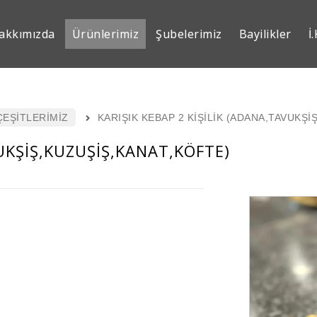
akkımızda
Ürünlerimiz
Şubelerimiz
Bayilikler
İ.
ÇEŞİTLERİMİZ
KARIŞIK KEBAP 2 KİŞİLİK (ADANA,TAVUKŞİ
VUKŞİŞ,KUZUŞİŞ,KANAT,KÖFTE)