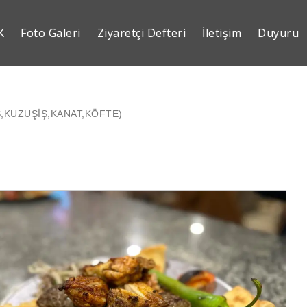
K
Foto Galeri
Ziyaretçi Defteri
İletişim
Duyuru
Ş,KUZUŞİŞ,KANAT,KÖFTE)