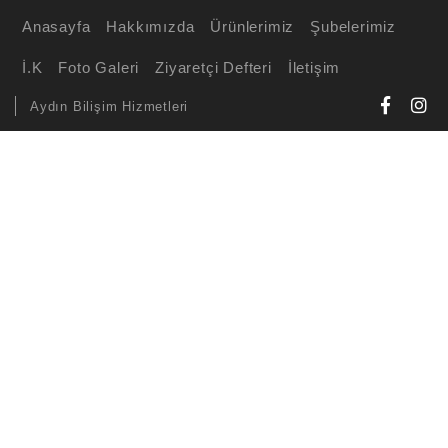
Anasayfa
Hakkımızda
Ürünlerimiz
Şubelerimiz
İ.K
Foto Galeri
Ziyaretçi Defteri
İletişim
Aydın Bilişim Hizmetleri