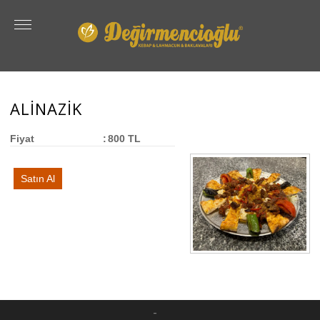
ALİNAZİK
Fiyat
:
800 TL
Satın Al
-