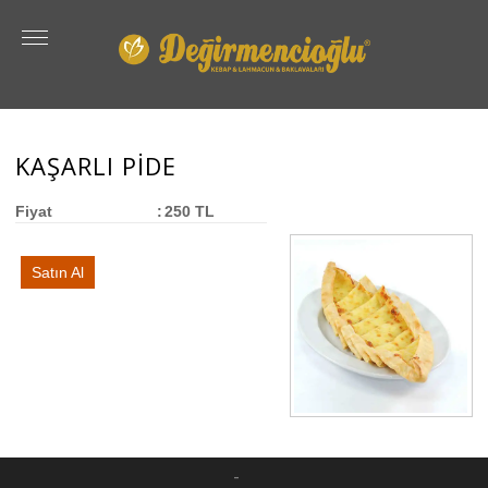
KAŞARLI PİDE
Fiyat
:
250 TL
Satın Al
-