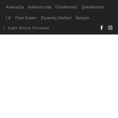
Anasayfa
Hakkımızda
Ürünlerimiz
Şubelerimiz
İ.K
Foto Galeri
Ziyaretçi Defteri
İletişim
Aydın Bilişim Hizmetleri