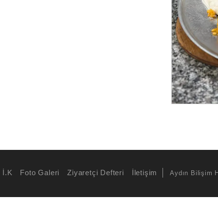
İ.K
Foto Galeri
Ziyaretçi Defteri
İletişim
Aydın Bilişim 