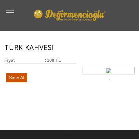
TÜRK KAHVESİ
Fiyat
:
100 TL
Satın Al
-