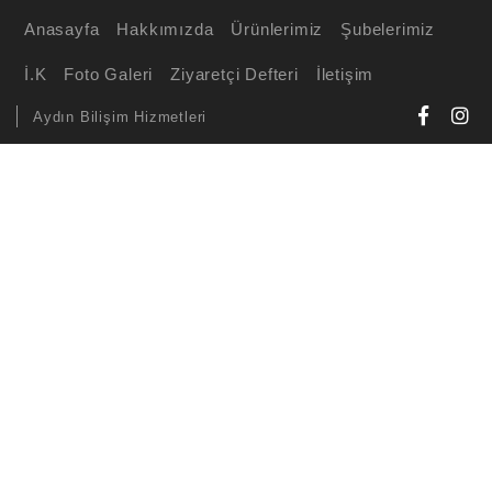
Anasayfa
Hakkımızda
Ürünlerimiz
Şubelerimiz
İ.K
Foto Galeri
Ziyaretçi Defteri
İletişim
Aydın Bilişim Hizmetleri