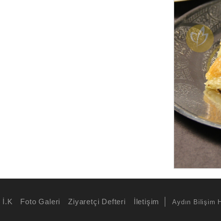
İ.K
Foto Galeri
Ziyaretçi Defteri
İletişim
Aydın Bilişim 