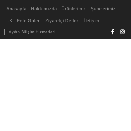
Anasayfa
Hakkımızda
Ürünlerimiz
Şubelerimiz
İ.K
Foto Galeri
Ziyaretçi Defteri
İletişim
Aydın Bilişim Hizmetleri