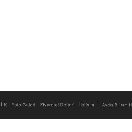
İ.K
Foto Galeri
Ziyaretçi Defteri
İletişim
Aydın Bilişim H