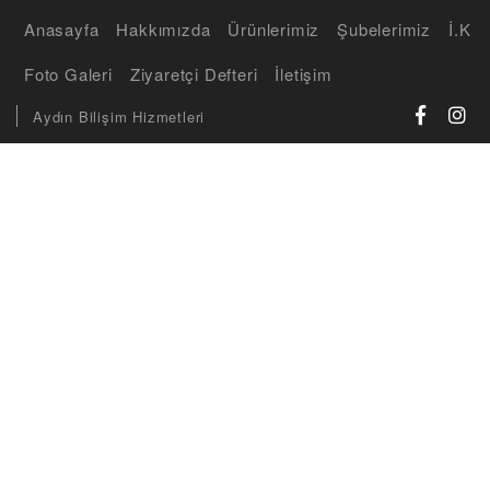
Anasayfa
Hakkımızda
Ürünlerimiz
Şubelerimiz
İ.K
Foto Galeri
Ziyaretçi Defteri
İletişim
Aydın Bilişim Hizmetleri