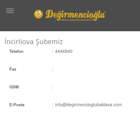
İncirliova Şubemiz
:
4446840
Telefon
:
Fax
:
GSM
:
info@degirmencioglubaklava.com
E-Posta