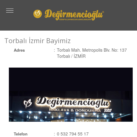
Torbalı İzmir Bayimiz
:
Torbalı Mah. Metropolis Blv. No: 137
Adres
Torbalı / İZMİR
:
0 532 794 55 17
Telefon