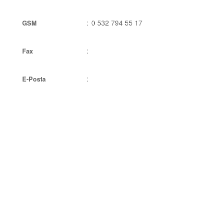
:
0 532 794 55 17
GSM
:
Fax
:
E-Posta